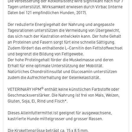
Die Verbesserung der Kotkonsistenz wird signifikant nach nur 7
Tagen unterstützt. Wirksamkeit erwiesen durch Virbac (interne
Daten bei 121 empfindlichen Hunden, 2017).
Der reduzierte Energiegehalt der Nahrung und angepasste
Tagesrationen unterstützen die Vermeidung von Übergewicht,
das sich nach der Kastration entwickeln kann. Der hohe Gehalt
an Proteinen und Fasern sorgt fürt eine schnelle Sättigung.
Zudem fördert das enthaltende L-Carnitin den Fettstoffwechsel
und begrenzt die Bildung von Fettgewebe.
Der hohe Proteingehalt förder die Muskelmasse und deren
Erhalt für eine optimale Unterstützung der Mobilität.
Natürliches Chondroitinsulfat und Glucosamin unterstützen
zudem die Aufrechterhaltung der Gelenkelastizität.
®
VETERINARY HPM
enthält keine künstlichen Farbstoffe oder
Geschmacksverstärker. Die Nahrung ist frei von Mais, Weizen,
Gluten, Soja, Ei, Rind und Fisch*.
Dieses Alleinfuttermittel ist geeignet für ausgewachsene,
kastrierte Hunde mittelgrosser und grosser Rassen.
Die Krokettengrösse beträgt ca. 15 x 8,5 mm.