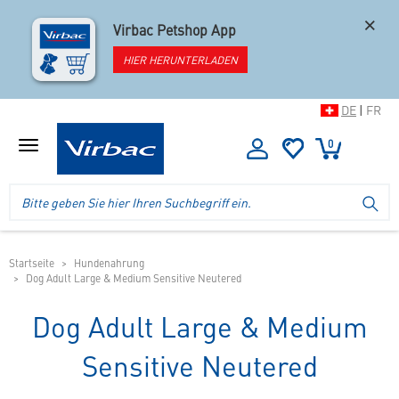
×
Virbac Petshop App
HIER HERUNTERLADEN
DE
|
FR
0
Menü
anzeigen
Logo
Suche
SU
Virbac
im
-
Header
Ihr
im
Online
mobilen
Startseite
Hundenahrung
Shop
Dog Adult Large & Medium Sensitive Neutered
Shop
für
spezielles
Dog Adult Large & Medium
Tierfutter
Sensitive Neutered