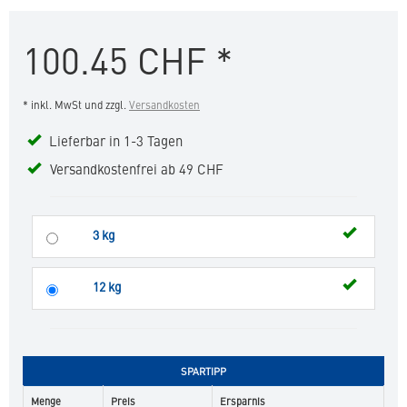
Large
&
100.45
CHF
*
Medium
Sensitive
Neutered
* inkl. MwSt und zzgl.
Versandkosten
in
die
Lieferbar in 1-3 Tagen
Merkliste
hinzufügen
Versandkostenfrei ab 49 CHF
3 kg
12 kg
SPARTIPP
Menge
Preis
Ersparnis