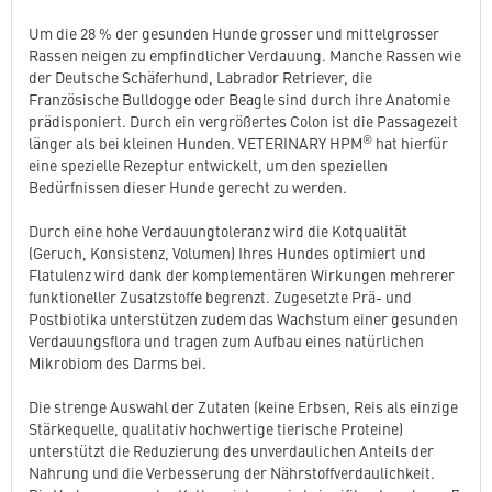
Um die 28 % der gesunden Hunde grosser und mittelgrosser
Rassen neigen zu empfindlicher Verdauung. Manche Rassen wie
der Deutsche Schäferhund, Labrador Retriever, die
Französische Bulldogge oder Beagle sind durch ihre Anatomie
prädisponiert. Durch ein vergrößertes Colon ist die Passagezeit
®
länger als bei kleinen Hunden. VETERINARY HPM
hat hierfür
eine spezielle Rezeptur entwickelt, um den speziellen
Bedürfnissen dieser Hunde gerecht zu werden.
Durch eine hohe Verdauungtoleranz wird die Kotqualität
(Geruch, Konsistenz, Volumen) Ihres Hundes optimiert und
Flatulenz wird dank der komplementären Wirkungen mehrerer
funktioneller Zusatzstoffe begrenzt. Zugesetzte Prä- und
Postbiotika unterstützen zudem das Wachstum einer gesunden
Verdauungsflora und tragen zum Aufbau eines natürlichen
Mikrobiom des Darms bei.
Die strenge Auswahl der Zutaten (keine Erbsen, Reis als einzige
Stärkequelle, qualitativ hochwertige tierische Proteine)
unterstützt die Reduzierung des unverdaulichen Anteils der
Nahrung und die Verbesserung der Nährstoffverdaulichkeit.