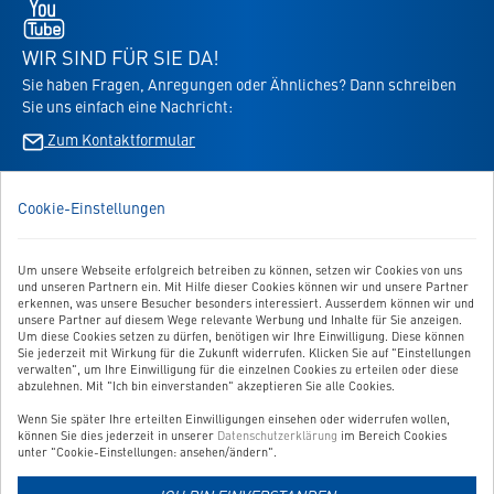
Youtube
-
öffnet
WIR SIND FÜR SIE DA!
in
Sie haben Fragen, Anregungen oder Ähnliches? Dann schreiben
neuem
Sie uns einfach eine Nachricht:
Tab
Zum Kontaktformular
BESTELLUNG WIDERRUFEN
Cookie-Einstellungen
UNSER SERVICE
Um unsere Webseite erfolgreich betreiben zu können, setzen wir Cookies von uns
und unseren Partnern ein. Mit Hilfe dieser Cookies können wir und unsere Partner
UNSERE TOP-KATEGORIEN
erkennen, was unsere Besucher besonders interessiert. Ausserdem können wir und
unsere Partner auf diesem Wege relevante Werbung und Inhalte für Sie anzeigen.
Um diese Cookies setzen zu dürfen, benötigen wir Ihre Einwilligung. Diese können
GEPRÜFTE QUALITÄT
Sie jederzeit mit Wirkung für die Zukunft widerrufen. Klicken Sie auf "Einstellungen
verwalten", um Ihre Einwilligung für die einzelnen Cookies zu erteilen oder diese
abzulehnen. Mit "Ich bin einverstanden" akzeptieren Sie alle Cookies.
Wenn Sie später Ihre erteilten Einwilligungen einsehen oder widerrufen wollen,
Link
können Sie dies jederzeit in unserer
Datenschutzerklärung
im Bereich Cookies
zur
unter "Cookie-Einstellungen: ansehen/ändern".
Zahlungsarten-