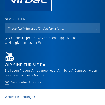
NEWSLETTER
E-
NEWS
Mail-
Adresse
Aktuelle Angebote
Zahlreiche Tipps & Tricks
für
Neuigkeiten aus der Welt
den
Newsletter
Youtube
-
öffnet
WIR SIND FÜR SIE DA!
in
Sie haben Fragen, Anregungen oder Ähnliches? Dann schreiben
neuem
Sie uns einfach eine Nachricht:
Tab
Zum Kontaktformular
BESTELLUNG WIDERRUFEN
Cookie-Einstellungen