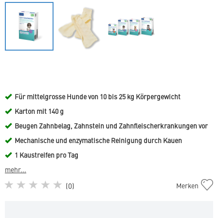
Für mittelgrosse Hunde von 10 bis 25 kg Körpergewicht
Karton mit 140 g
Beugen Zahnbelag, Zahnstein und Zahnfleischerkrankungen vor
Mechanische und enzymatische Reinigung durch Kauen
1 Kaustreifen pro Tag
mehr...
C.E.T.
(
0
)
Merken
Kaustreifen
für
mittelgrosse