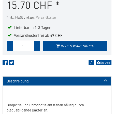
15.70
CHF
*
Hunde
in
die
* inkl. MwSt und zzgl.
Versandkosten
Merkliste
hinzufügen
Lieferbar in 1-3 Tagen
Versandkostenfrei ab 49 CHF
Menge
-
+
IN DEN WARENKORB
des
Produkts
Drucken
Beschreibung
Gingivitis und Parodontis entstehen häufig durch
plaquebildende Bakterien.