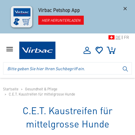
×
Virbac Petshop App
HIER HERUNTERLADEN
DE
|
FR
0
Menü
anzeigen
Logo
Suche
SU
Virbac
im
-
Header
Ihr
im
Online
mobilen
Startseite
Gesundheit & Pflege
Shop
C.E.T. Kaustreifen für mittelgrosse Hunde
Shop
für
spezielles
C.E.T. Kaustreifen für
Tierfutter
mittelgrosse Hunde