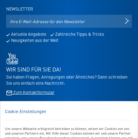
NEWSLETTER
E-
NEWS
Mail-
Adresse
Aktuelle Angebote
Zahlreiche Tipps & Tricks
für
Neuigkeiten aus der Welt
den
Newsletter
Youtube
-
öffnet
WIR SIND FÜR SIE DA!
in
Sie haben Fragen, Anregungen oder Ähnliches? Dann schreiben
neuem
Sie uns einfach eine Nachricht:
Tab
Zum Kontaktformular
BESTELLUNG WIDERRUFEN
Cookie-Einstellungen
UNSER SERVICE
Um unsere Webseite erfolgreich betreiben zu können, setzen wir Cookies von uns
und unseren Partnern ein. Mit Hilfe dieser Cookies können wir und unsere Partner
erkennen, was unsere Besucher besonders interessiert. Ausserdem können wir und