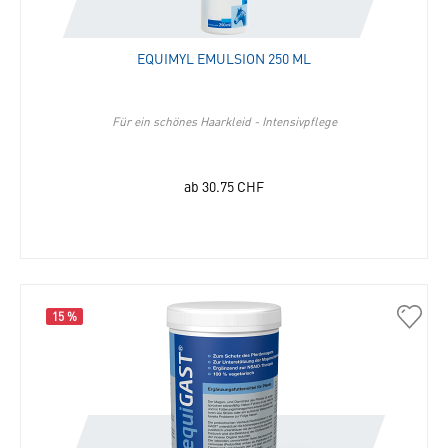
Merkli
hinzu
EQUIMYL EMULSION 250 ML
Für ein schönes Haarkleid - Intensivpflege
ab
30.75
CHF
15 %
30006
equiG
in
die
Merkli
hinzu