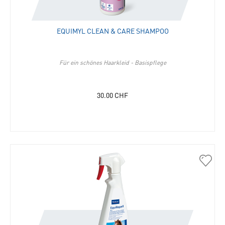
in
die
Merkli
EQUIMYL CLEAN & CARE SHAMPOO
hinzu
Für ein schönes Haarkleid - Basispflege
30.00
CHF
30346
EquiR
Pumps
in
die
Merkli