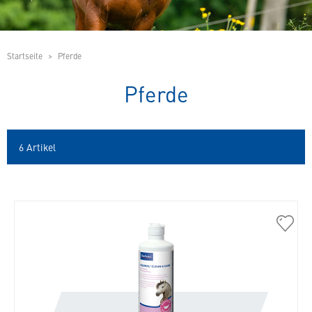
Startseite
Pferde
Pferde
6
Artikel
30730
Equim
Clean
&
Care
Sham