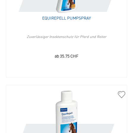
hinzu
EQUIREPELL PUMPSPRAY
Zuverlässiger Insektenschutz für Pferd und Reiter
ab
35.75
CHF
30346
EquiR
Gel
500
ml
in