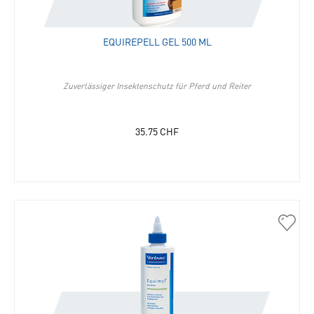
die
Merkli
hinzu
EQUIREPELL GEL 500 ML
Zuverlässiger Insektenschutz für Pferd und Reiter
35.75
CHF
30159
Equim
Emuls
250
ml
in
die