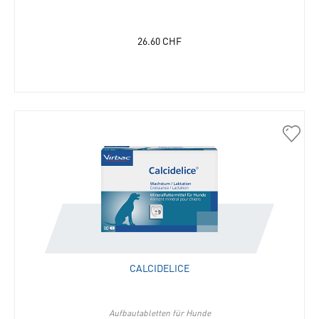
26.60
CHF
30110
Calcid
in
die
Merkli
hinzu
CALCIDELICE
Aufbautabletten für Hunde