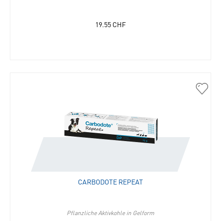
19.55
CHF
30077
Carbo
Repea
in
die
Merkli
hinzu
CARBODOTE REPEAT
Pflanzliche Aktivkohle in Gelform