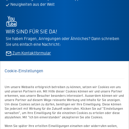
für
Neuigkeiten aus der Welt
den
Newsletter
Youtube
-
öffnet
WIR SIND FÜR SIE DA!
in
Sie haben Fragen, Anregungen oder Ähnliches? Dann schreiben
neuem
Sie uns einfach eine Nachricht:
Tab
Zum Kontaktformular
BESTELLUNG WIDERRUFEN
Cookie-Einstellungen
UNSER SERVICE
Um unsere Webseite erfolgreich betreiben zu können, setzen wir Cookies von uns
und unseren Partnern ein. Mit Hilfe dieser Cookies können wir und unsere Partner
UNSERE TOP-KATEGORIEN
erkennen, was unsere Besucher besonders interessiert. Ausserdem können wir und
unsere Partner auf diesem Wege relevante Werbung und Inhalte für Sie anzeigen.
Um diese Cookies setzen zu dürfen, benötigen wir Ihre Einwilligung. Diese können
GEPRÜFTE QUALITÄT
Sie jederzeit mit Wirkung für die Zukunft widerrufen. Klicken Sie auf "Einstellungen
verwalten", um Ihre Einwilligung für die einzelnen Cookies zu erteilen oder diese
abzulehnen. Mit "Ich bin einverstanden" akzeptieren Sie alle Cookies.
Wenn Sie später Ihre erteilten Einwilligungen einsehen oder widerrufen wollen,
Link