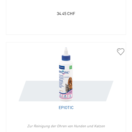
34.45
CHF
30715
Epioti
in
die
Merkli
hinzu
EPIOTIC
Zur Reinigung der Ohren von Hunden und Katzen