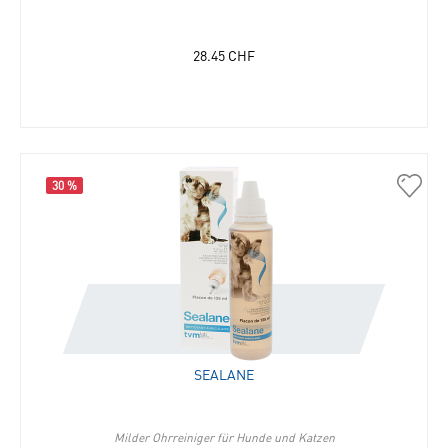
28.45
CHF
30 %
30076
Seala
in
die
Merkli
hinzu
SEALANE
Milder Ohrreiniger für Hunde und Katzen