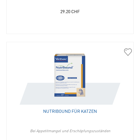
29.20
CHF
30675
Nutri
für
Katze
in
die
Merkli
hinzu
NUTRIBOUND FÜR KATZEN
Bei Appetitmangel und Erschöpfungszuständen