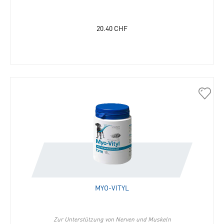
20.40
CHF
30075
Myo-
Vityl
in
die
Merkli
hinzu
MYO-VITYL
Zur Unterstützung von Nerven und Muskeln