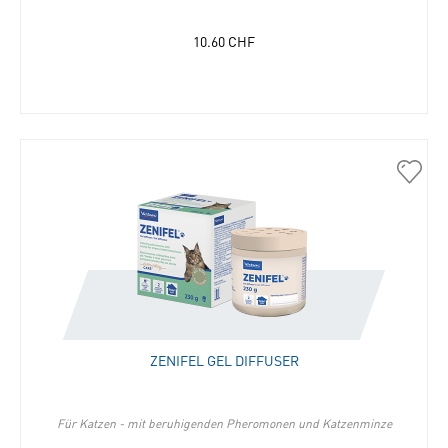
10.60
CHF
30969
Zenife
Gel
Diffus
in
die
Merkli
hinzu
ZENIFEL GEL DIFFUSER
Für Katzen - mit beruhigenden Pheromonen und Katzenminze