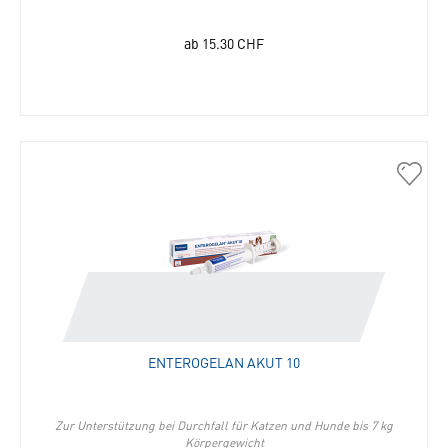
ab
15.30
CHF
30450
Enter
akut
10
in
die
Merkli
hinzu
ENTEROGELAN AKUT 10
Zur Unterstützung bei Durchfall für Katzen und Hunde bis 7 kg
Körpergewicht