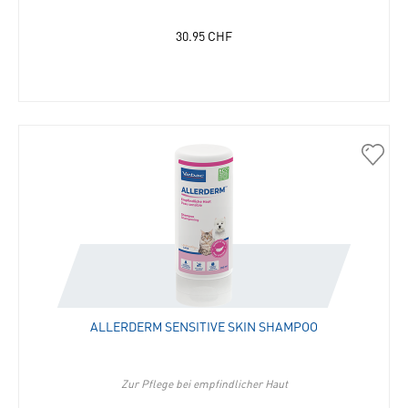
30.95
CHF
40030
Aller
Sensit
Skin
Sham
in
die
Merkli
hinzu
ALLERDERM SENSITIVE SKIN SHAMPOO
Zur Pflege bei empfindlicher Haut