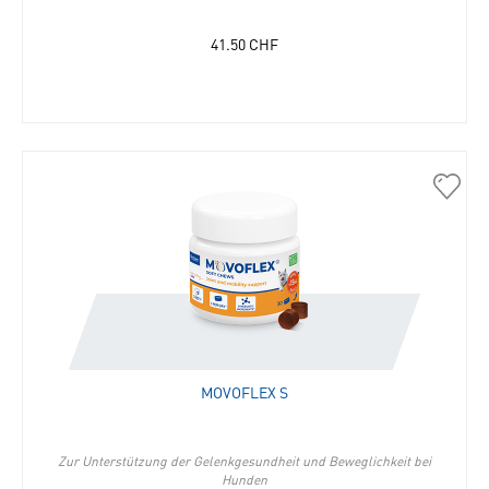
41.50
CHF
30995
Movof
S
in
die
Merkli
hinzu
MOVOFLEX S
Zur Unterstützung der Gelenkgesundheit und Beweglichkeit bei
Hunden