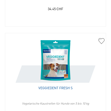
34.45
CHF
30597
Veggi
Fresh
S
in
die
Merkli
hinzu
VEGGIEDENT FRESH S
Vegetarische Kaustreifen für Hunde von 5 bis 10 kg