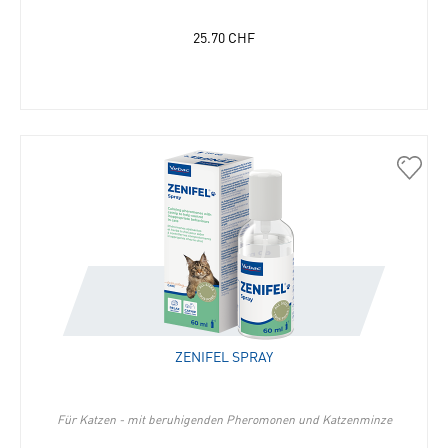
25.70
CHF
30817
Zenife
Spray
in
die
Merkli
hinzu
ZENIFEL SPRAY
Für Katzen - mit beruhigenden Pheromonen und Katzenminze