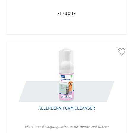
21.40
CHF
30922
Aller
Foam
Clean
in
die
Merkli
hinzu
ALLERDERM FOAM CLEANSER
Mizellarer Reinigungsschaum für Hunde und Katzen