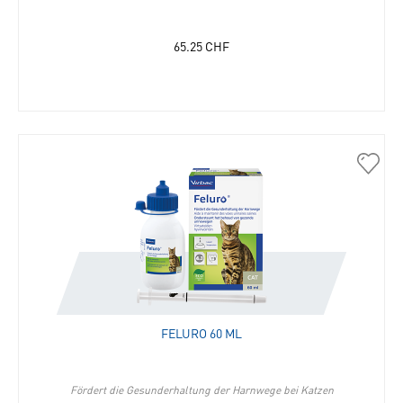
65.25
CHF
30893
Felur
60
ml
in
die
Merkli
hinzu
FELURO 60 ML
Fördert die Gesunderhaltung der Harnwege bei Katzen