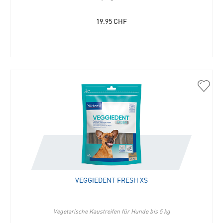
19.95
CHF
30597
Veggi
Fresh
XS
in
die
Merkli
hinzu
VEGGIEDENT FRESH XS
Vegetarische Kaustreifen für Hunde bis 5 kg