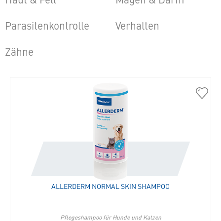
Parasitenkontrolle
Verhalten
Zähne
40136
Aller
Norma
Skin
Sham
in
die
Merkli
hinzu
ALLERDERM NORMAL SKIN SHAMPOO
Pflegeshampoo für Hunde und Katzen