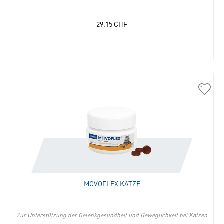
29.15
CHF
40050
Movof
Katze
in
die
Merkli
hinzu
MOVOFLEX KATZE
Zur Unterstützung der Gelenkgesundheit und Beweglichkeit bei Katzen