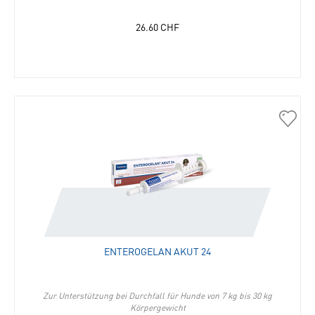
26.60
CHF
30450
Enter
akut
24
in
die
Merkli
hinzu
ENTEROGELAN AKUT 24
Zur Unterstützung bei Durchfall für Hunde von 7 kg bis 30 kg
Körpergewicht