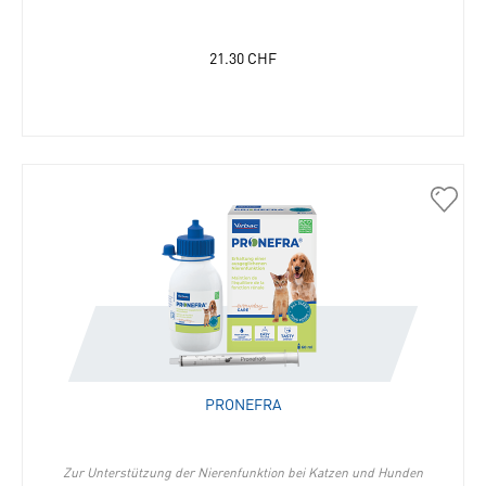
21.30
CHF
30645
Prone
in
die
Merkli
hinzu
PRONEFRA
Zur Unterstützung der Nierenfunktion bei Katzen und Hunden