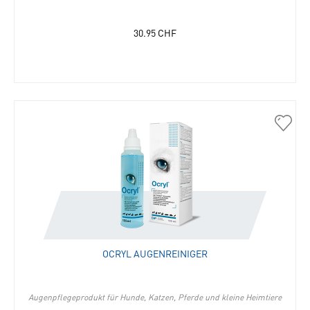
30.95
CHF
30077
Ocryl
Augen
in
die
Merkli
hinzu
OCRYL AUGENREINIGER
Augenpflegeprodukt für Hunde, Katzen, Pferde und kleine Heimtiere