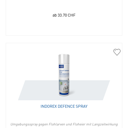
ab
33.70
CHF
30303
Indor
Defen
Spray
in
die
Merkli
hinzu
INDOREX DEFENCE SPRAY
Umgebungsspray gegen Flohlarven und Floheier mit Langzeitwirkung