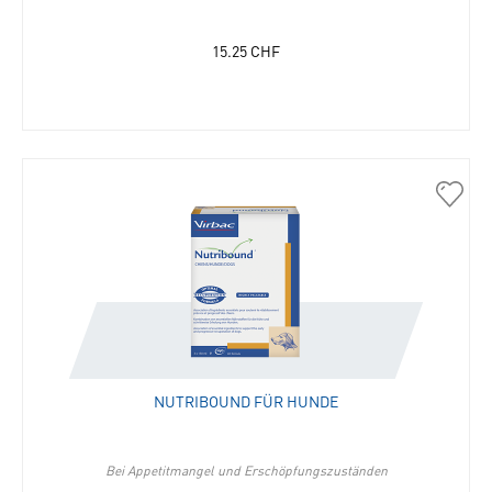
15.25
CHF
30675
Nutri
für
Hund
in
die
Merkli
hinzu
NUTRIBOUND FÜR HUNDE
Bei Appetitmangel und Erschöpfungszuständen