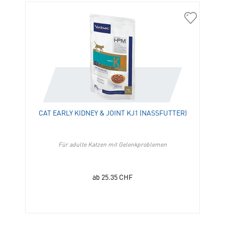
363014
Cat
Early
Kidney
&
Joint
KJ1
(Nassfutter
in
CAT EARLY KIDNEY & JOINT KJ1 (NASSFUTTER)
die
Merkliste
hinzufügen
Für adulte Katzen mit Gelenkproblemen
ab
25.35
CHF