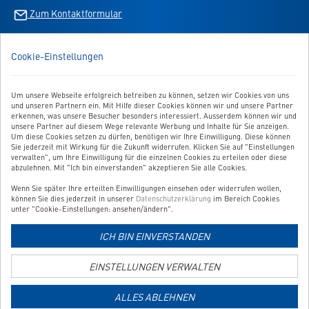
Zum Kontaktformular
BESTELLUNG WIDERRUFEN
Cookie-Einstellungen
UNSER SERVICE
Um unsere Webseite erfolgreich betreiben zu können, setzen wir Cookies von uns
und unseren Partnern ein. Mit Hilfe dieser Cookies können wir und unsere Partner
UNSERE TOP-KATEGORIEN
erkennen, was unsere Besucher besonders interessiert. Ausserdem können wir und
unsere Partner auf diesem Wege relevante Werbung und Inhalte für Sie anzeigen.
Um diese Cookies setzen zu dürfen, benötigen wir Ihre Einwilligung. Diese können
GEPRÜFTE QUALITÄT
Sie jederzeit mit Wirkung für die Zukunft widerrufen. Klicken Sie auf "Einstellungen
verwalten", um Ihre Einwilligung für die einzelnen Cookies zu erteilen oder diese
abzulehnen. Mit "Ich bin einverstanden" akzeptieren Sie alle Cookies.
Wenn Sie später Ihre erteilten Einwilligungen einsehen oder widerrufen wollen,
Link
können Sie dies jederzeit in unserer
Datenschutzerklärung
im Bereich Cookies
zur
unter "Cookie-Einstellungen: ansehen/ändern".
Zahlungsarten-
ICH BIN EINVERSTANDEN
Informationsseite
Link
zur
EINSTELLUNGEN VERWALTEN
Versandkosten-
Informationsseite
ALLES ABLEHNEN
Copyright © 2026 Shoplösung von
Websale AG
| Alle Preise verstehen sich