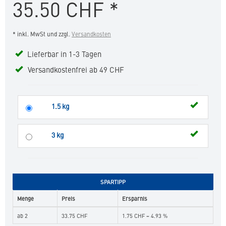
35.50
CHF
*
Joint
KJ1
in
* inkl. MwSt und zzgl.
Versandkosten
die
Merkliste
Lieferbar in 1-3 Tagen
hinzufügen
Versandkostenfrei ab 49 CHF
1.5 kg
3 kg
SPARTIPP
Menge
Preis
Ersparnis
ab 2
33.75 CHF
1.75 CHF = 4.93 %