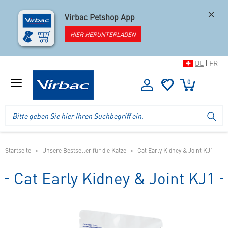
×
Virbac Petshop App
HIER HERUNTERLADEN
DE
|
FR
0
Menü
anzeigen
Logo
Suche
SU
Virbac
im
-
Header
Ihr
im
Online
mobilen
Startseite
Unsere Bestseller für die Katze
Cat Early Kidney & Joint KJ1
Shop
Shop
für
Cat Early Kidney & Joint KJ1
spezielles
Tierfutter