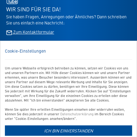
-
öffnet
WIR SIND FÜR SIE DA!
in
Sie haben Fragen, Anregungen oder Ähnliches? Dann schreiben
neuem
Sie uns einfach eine Nachricht:
Tab
Zum Kontaktformular
BESTELLUNG WIDERRUFEN
Cookie-Einstellungen
UNSER SERVICE
Um unsere Webseite erfolgreich betreiben zu können, setzen wir Cookies von uns
und unseren Partnern ein. Mit Hilfe dieser Cookies können wir und unsere Partner
UNSERE TOP-KATEGORIEN
erkennen, was unsere Besucher besonders interessiert. Ausserdem können wir und
unsere Partner auf diesem Wege relevante Werbung und Inhalte für Sie anzeigen.
Um diese Cookies setzen zu dürfen, benötigen wir Ihre Einwilligung. Diese können
GEPRÜFTE QUALITÄT
Sie jederzeit mit Wirkung für die Zukunft widerrufen. Klicken Sie auf "Einstellungen
verwalten", um Ihre Einwilligung für die einzelnen Cookies zu erteilen oder diese
abzulehnen. Mit "Ich bin einverstanden" akzeptieren Sie alle Cookies.
Wenn Sie später Ihre erteilten Einwilligungen einsehen oder widerrufen wollen,
Link
können Sie dies jederzeit in unserer
Datenschutzerklärung
im Bereich Cookies
zur
unter "Cookie-Einstellungen: ansehen/ändern".
Zahlungsarten-
ICH BIN EINVERSTANDEN
Informationsseite
Link