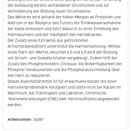
der Auflösung bereits vorhandener Struvitsteine und zur
Verhinderung der Bildung neuer Struvitsteine.
Des Weiteren wird anhand der hohen Mengen an Proteinen und
Natrium in der Rezeptur des Futters die Trinkwasseraufnahme
der Katze stimuliert und führt dadurch zu einer Erhöhung des
Harnvolumens und der Häufigkeit des Harnabsatzes.
Der Zusatz eines Extraktes aus getrockneten
Artischockenblättern unterstützt die Harnverdünnung. Mittels
eines Harn-pH-Wertes zwischen 6,0 und 6,5 wird der Bildung
von Struvit- und Oxalatkristallen vorgebeugt. Zudem hilft der
Zusatz des Phosphorbinders
Chitosan
, die Bioverfügbarkeit von
Phosphor herabzusetzen und die Phosphorausscheidung über
den Harn zu reduzieren.
Dieses Alleinfuttermittel ist für erwachsene Katzen mit einer
Harnsteinproblematik konzipiert und sollte nicht bei Katzen im
Wachstum, bei Trächtigkeit und Laktation, Chronische
Nierenerkrankungen (CNE) oder Herzinsuffizienz angewendet
werden.
Artikelnummer:
360087