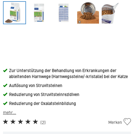
Zur Unterstützung der Behandlung von Erkrankungen der
ableitenden Harnwege (Harnwegssteine/-kristalle) bei der Katze
Auflösung von Struvitsteinen
Reduzierung von Struvitsteinrezidiven
Reduzierung der Oxalatsteinbildung
mehr...
Cat
(
2
)
Merken
Urology
Dissolution