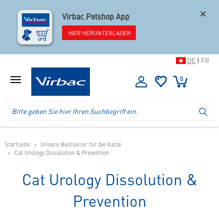
×
Virbac Petshop App
HIER HERUNTERLADEN
DE
|
FR
0
Menü
anzeigen
Logo
Suche
SU
Virbac
im
-
Header
Ihr
im
Online
mobilen
Startseite
Unsere Bestseller für die Katze
Shop
Cat Urology Dissolution & Prevention
Shop
für
spezielles
Cat Urology Dissolution &
Tierfutter
Prevention