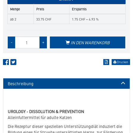
Menge
Preis
Ersparnis
ab 2
33.75 CHF
1.75 CHF = 4.93 %
Menge
-
+
IN DEN WARENKORB
des
Produkts
Drucken
Beschreibung
UROLOGY - DISSOLUTION & PREVENTION
Alleinfuttermittel für adulte Katzen
Die Rezeptur dieser speziellen Unterstützungdiät induziert die
Bildung eines für Struvite untersättigten Harns, zur Förderung