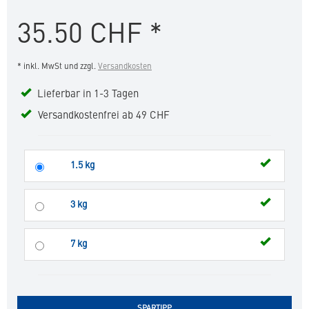
&
35.50
CHF
*
Prevention
in
die
* inkl. MwSt und zzgl.
Versandkosten
Merkliste
hinzufügen
Lieferbar in 1-3 Tagen
Versandkostenfrei ab 49 CHF
1.5 kg
3 kg
7 kg
SPARTIPP