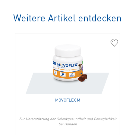
Weitere Artikel entdecken
309951
Movoflex
M
in
die
Merkliste
hinzufügen
MOVOFLEX M
Zur Unterstützung der Gelenkgesundheit und Beweglichkeit
bei Hunden