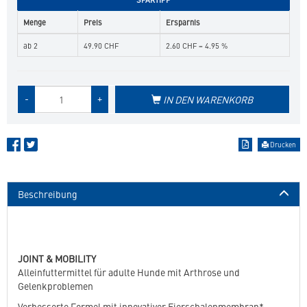
Menge
Preis
Ersparnis
ab 2
49.90 CHF
2.60 CHF = 4.95 %
Menge
-
+
IN DEN WARENKORB
des
Produkts
Drucken
Beschreibung
JOINT & MOBILITY
Alleinfuttermittel für adulte Hunde mit Arthrose und
Gelenkproblemen
Verbesserte Formel mit innovativer Eierschalenmembran*