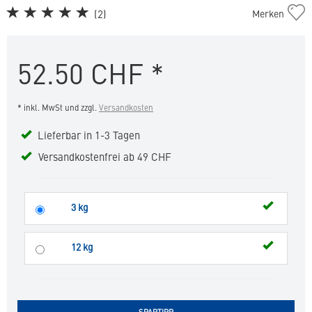
Dog
(
2
)
Merken
Joint
&
Mobility
52.50
CHF
*
in
die
Merkliste
* inkl. MwSt und zzgl.
Versandkosten
hinzufügen
Lieferbar in 1-3 Tagen
Versandkostenfrei ab 49 CHF
3 kg
12 kg
SPARTIPP