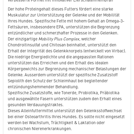
Der hohe Proteingehalt dieses Futters fördert eine starke
Muskulatur zur Unterstützung der Gelenke und der Mobilität
Ihres Hundes. Spezifische Fette mit hohem Gehalt an Omega-3-
Fettsäuren, insbesondere EPA, unterstützen die Begrenzung
entzündlicher und schmerzhafter Prozesse in den Gelenken.
Der einzigartige
Mobility Plus Complex
, welcher
Chondroitinsulfat und Chitosan beinhaltet, unterstützt den
Erhalt der Integrität des Gelenkknorpels (entwickelt von Virbac).
Die niedrige Energiedichte und die angepassten Rationen
unterstützen das Erreichen und den Erhalt des idealen
Körpergewichts zur Begrenzung mechanischer Belastungen der
Gelenke. Ausserdem unterstützt der spezifische Zusatzstoff
Sepiolith den Schutz der Schleimhaut bei begleitender
entzündungshemmender Behandlung.
Spezifische Zusatzstoffe, wie Tonerde, Probiotika, Präbiotika
und ausgewählte Fasern unterstützen zudem den Erhalt eines
gesunden Verdauungstraktes.
Dieses Alleinfuttermittel unterstützt den Gelenksstoffwechsel
bei einer Osteoarthritis Ihres Hundes. Es sollte nicht eingesetzt
werden bei Wachstum, Trächtigkeit & Laktation oder
chronischen Nierenerkrankungen.