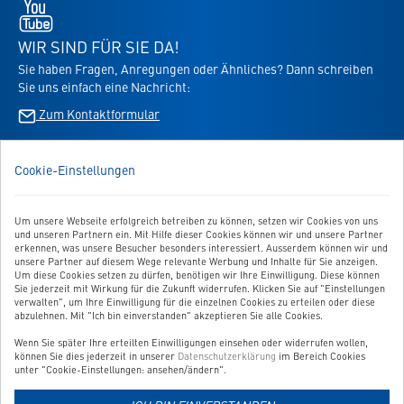
Youtube
-
öffnet
WIR SIND FÜR SIE DA!
in
Sie haben Fragen, Anregungen oder Ähnliches? Dann schreiben
neuem
Sie uns einfach eine Nachricht:
Tab
Zum Kontaktformular
BESTELLUNG WIDERRUFEN
Cookie-Einstellungen
UNSER SERVICE
Um unsere Webseite erfolgreich betreiben zu können, setzen wir Cookies von uns
und unseren Partnern ein. Mit Hilfe dieser Cookies können wir und unsere Partner
UNSERE TOP-KATEGORIEN
erkennen, was unsere Besucher besonders interessiert. Ausserdem können wir und
unsere Partner auf diesem Wege relevante Werbung und Inhalte für Sie anzeigen.
Um diese Cookies setzen zu dürfen, benötigen wir Ihre Einwilligung. Diese können
GEPRÜFTE QUALITÄT
Sie jederzeit mit Wirkung für die Zukunft widerrufen. Klicken Sie auf "Einstellungen
verwalten", um Ihre Einwilligung für die einzelnen Cookies zu erteilen oder diese
abzulehnen. Mit "Ich bin einverstanden" akzeptieren Sie alle Cookies.
Wenn Sie später Ihre erteilten Einwilligungen einsehen oder widerrufen wollen,
Link
können Sie dies jederzeit in unserer
Datenschutzerklärung
im Bereich Cookies
zur
unter "Cookie-Einstellungen: ansehen/ändern".
Zahlungsarten-