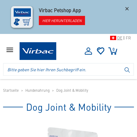
×
Virbac Petshop App
HIER HERUNTERLADEN
DE
|
FR
0
Menü
anzeigen
Logo
Suche
SU
Virbac
im
-
Header
Ihr
im
Online
mobilen
Startseite
Hundenahrung
Dog Joint & Mobility
Shop
Shop
für
Dog Joint & Mobility
spezielles
Tierfutter