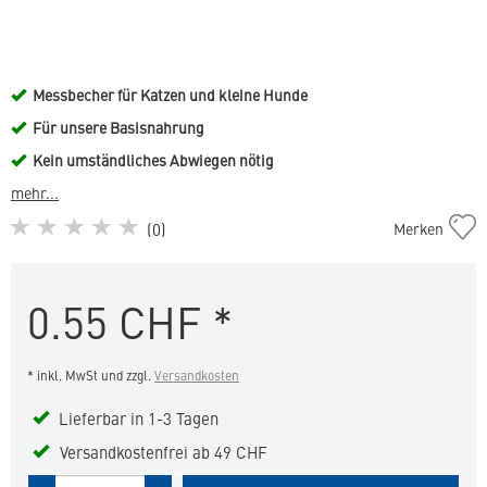
Messbecher für Katzen und kleine Hunde
Für unsere Basisnahrung
Kein umständliches Abwiegen nötig
mehr...
Messbecher
(
0
)
Merken
Basisnahrung
-
Katzen
0.55
CHF
*
/
Kleine
Hunde
* inkl. MwSt und zzgl.
Versandkosten
in
die
Lieferbar in 1-3 Tagen
Merkliste
hinzufügen
Versandkostenfrei ab 49 CHF
Menge