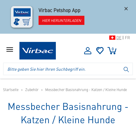
×
Virbac Petshop App
HIER HERUNTERLADEN
DE
|
FR
0
Menü
anzeigen
Logo
Suche
SU
Virbac
im
-
Header
Ihr
im
Online
mobilen
Startseite
Zubehör
Messbecher Basisnahrung - Katzen / Kleine Hunde
Shop
Shop
für
Messbecher Basisnahrung -
spezielles
Tierfutter
Katzen / Kleine Hunde