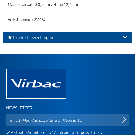
Masse (circa): Ø 8,5 cm / Höhe 12,4 cm
Artikelnummer:
230024
Produktbewertungen
NEWSLETTER
E-
NEWS
Mail-
Adresse
Aktuelle Angebote
Zahlreiche Tipps & Tricks
für