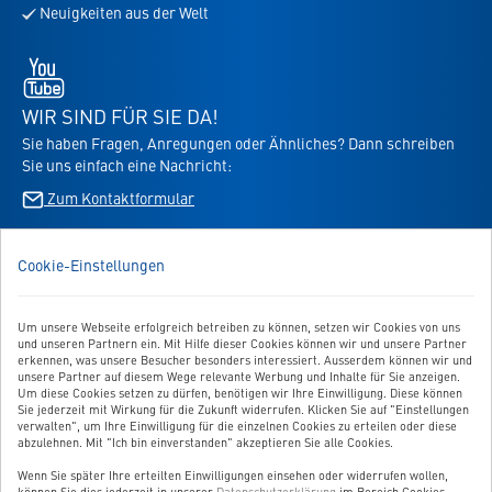
Neuigkeiten aus der Welt
den
Newsletter
Youtube
-
öffnet
WIR SIND FÜR SIE DA!
in
Sie haben Fragen, Anregungen oder Ähnliches? Dann schreiben
neuem
Sie uns einfach eine Nachricht:
Tab
Zum Kontaktformular
BESTELLUNG WIDERRUFEN
Cookie-Einstellungen
UNSER SERVICE
Um unsere Webseite erfolgreich betreiben zu können, setzen wir Cookies von uns
und unseren Partnern ein. Mit Hilfe dieser Cookies können wir und unsere Partner
UNSERE TOP-KATEGORIEN
erkennen, was unsere Besucher besonders interessiert. Ausserdem können wir und
unsere Partner auf diesem Wege relevante Werbung und Inhalte für Sie anzeigen.
Um diese Cookies setzen zu dürfen, benötigen wir Ihre Einwilligung. Diese können
GEPRÜFTE QUALITÄT
Sie jederzeit mit Wirkung für die Zukunft widerrufen. Klicken Sie auf "Einstellungen
verwalten", um Ihre Einwilligung für die einzelnen Cookies zu erteilen oder diese
abzulehnen. Mit "Ich bin einverstanden" akzeptieren Sie alle Cookies.
Wenn Sie später Ihre erteilten Einwilligungen einsehen oder widerrufen wollen,
Link
können Sie dies jederzeit in unserer
Datenschutzerklärung
im Bereich Cookies