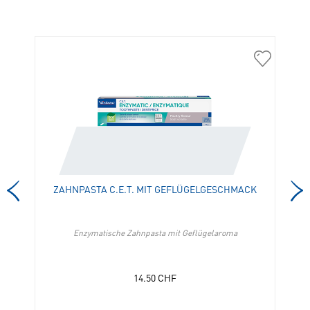
305978
303440
VeggieDent
Zahnpasta
Fresh
C.E.T.
S
mit
in
Geflügelg
die
in
Merkliste
die
hinzufügen
Merkliste
hinzufügen
ZAHNPASTA C.E.T. MIT GEFLÜGELGESCHMACK
Enzymatische Zahnpasta mit Geflügelaroma
14.50
CHF