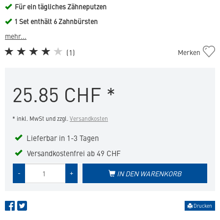
Für ein tägliches Zähneputzen
1 Set enthält 6 Zahnbürsten
mehr...
Zahnbürste
(
1
)
Merken
S
in
die
25.85
CHF
*
Merkliste
hinzufügen
* inkl. MwSt und zzgl.
Versandkosten
Lieferbar in 1-3 Tagen
Versandkostenfrei ab 49 CHF
Menge
-
+
IN DEN WARENKORB
des
Produkts
Drucken