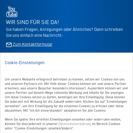
Newsletter
Youtube
-
öffnet
WIR SIND FÜR SIE DA!
in
Sie haben Fragen, Anregungen oder Ähnliches? Dann schreiben
neuem
Sie uns einfach eine Nachricht:
Tab
Zum Kontaktformular
BESTELLUNG WIDERRUFEN
Cookie-Einstellungen
UNSER SERVICE
Um unsere Webseite erfolgreich betreiben zu können, setzen wir Cookies von uns
und unseren Partnern ein. Mit Hilfe dieser Cookies können wir und unsere Partner
UNSERE TOP-KATEGORIEN
erkennen, was unsere Besucher besonders interessiert. Ausserdem können wir und
unsere Partner auf diesem Wege relevante Werbung und Inhalte für Sie anzeigen.
Um diese Cookies setzen zu dürfen, benötigen wir Ihre Einwilligung. Diese können
GEPRÜFTE QUALITÄT
Sie jederzeit mit Wirkung für die Zukunft widerrufen. Klicken Sie auf "Einstellungen
verwalten", um Ihre Einwilligung für die einzelnen Cookies zu erteilen oder diese
abzulehnen. Mit "Ich bin einverstanden" akzeptieren Sie alle Cookies.
Wenn Sie später Ihre erteilten Einwilligungen einsehen oder widerrufen wollen,
Link
können Sie dies jederzeit in unserer
Datenschutzerklärung
im Bereich Cookies
zur
unter "Cookie-Einstellungen: ansehen/ändern".