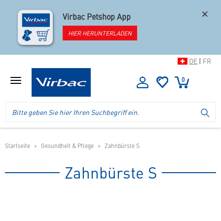
×
Virbac Petshop App
HIER HERUNTERLADEN
DE
|
FR
0
Menü
anzeigen
Logo
Suche
SU
Virbac
im
-
Header
Ihr
im
Online
mobilen
Startseite
Gesundheit & Pflege
Zahnbürste S
Shop
Shop
für
Zahnbürste S
spezielles
Tierfutter