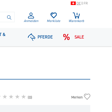
DE
|
FR
0
SUCHE STARTEN
Anmelden
Merkliste
Warenkorb
T &
PFERDE
SALE
Napf
(
0
)
Merken
Hund
in
die