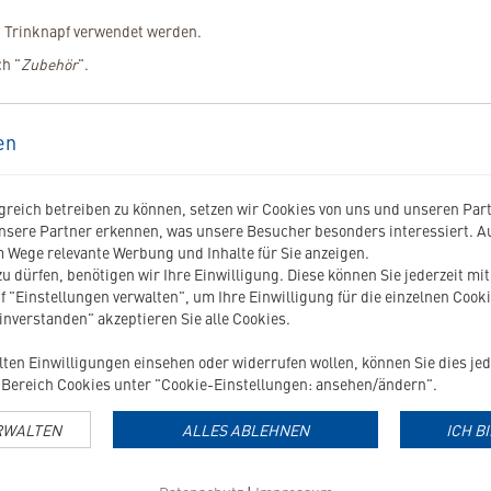
w. Trinknapf verwendet werden.
ch "
Zubehör
".
en
reich betreiben zu können, setzen wir Cookies von uns und unseren Partn
nsere Partner erkennen, was unsere Besucher besonders interessiert. 
 Wege relevante Werbung und Inhalte für Sie anzeigen.
u dürfen, benötigen wir Ihre Einwilligung. Diese können Sie jederzeit mi
f "Einstellungen verwalten", um Ihre Einwilligung für die einzelnen Cooki
einverstanden" akzeptieren Sie alle Cookies.
TTER
ilten Einwilligungen einsehen oder widerrufen wollen, können Sie dies jed
Bereich Cookies unter "Cookie-Einstellungen: ansehen/ändern".
RWALTEN
ALLES ABLEHNEN
ICH B
le Angebote
Zahlreiche Tipps & Tricks
Neuigkeiten aus der Welt