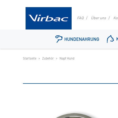
FAQ
Über uns
Ko
Logo
Virbac
HUNDENAHRUNG
-
Ihr
Online
Shop
Startseite
Zubehör
Napf Hund
für
spezielles
Tierfutter