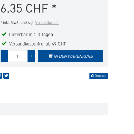
6.35
CHF
*
Merkliste
hinzufügen
* inkl. MwSt und zzgl.
Versandkosten
Lieferbar in 1-3 Tagen
Versandkostenfrei ab 49 CHF
Menge
-
+
IN DEN WARENKORB
des
Produkts
Drucken