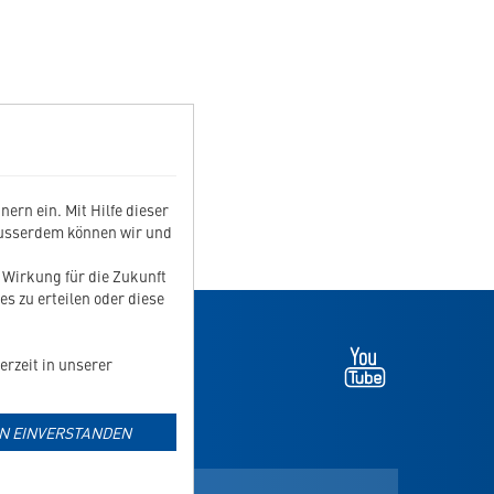
ern ein. Mit Hilfe dieser
Ausserdem können wir und
t Wirkung für die Zukunft
es zu erteilen oder diese
Youtube
erzeit in unserer
-
öffnet
NEWSLETTER ANMELDEN
in
IN EINVERSTANDEN
neuem
Tab