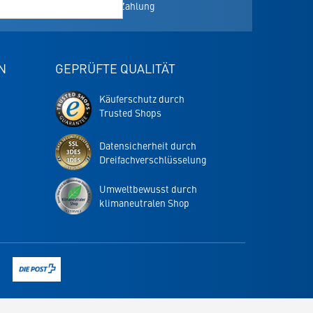
Einfache Zahlung
N
GEPRÜFTE QUALITÄT
Trusted
Käuferschutz durch
Shops
Trusted Shops
Garantie
-
Datensicherheit durch
öffnet
Dreifachverschlüsselung
in
neuem
Umweltbewusst durch
Tab
klimaneutralen Shop
Link
zur
Versandkosten-
Informationsseite