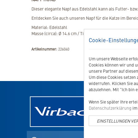
Dieser elegante Napf aus Edelstahl kann als Futter- bz
Entdecken Sie auch unseren Napf für die Katze im Berei
Material: Edelstahl
Masse (circa): Ø 14.6 cm / Tiefe: 5.5 cm
Cookie-Einstellung
Artikelnummer:
226040
Um unsere Webseite erfolg
Cookies können wir und u
unsere Partner auf diesem
Um diese Cookies setzen z
widerrufen. Klicken Sie au
abzulehnen. Mit "Ich bin 
NEWSLE
Wenn Sie später Ihre erte
Datenschutzerklärung
im 
E-
Mail-
Adresse
EINSTELLUNGEN VE
Aktuel
für
den