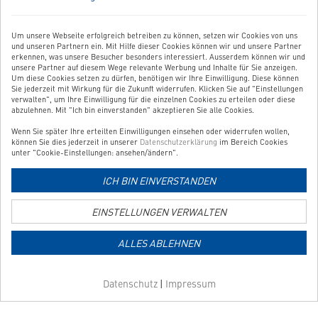
neuem
Sie uns einfach eine Nachricht:
Tab
Zum Kontaktformular
Um unsere Webseite erfolgreich betreiben zu können, setzen wir Cookies von uns
und unseren Partnern ein. Mit Hilfe dieser Cookies können wir und unsere Partner
erkennen, was unsere Besucher besonders interessiert. Ausserdem können wir und
BESTELLUNG WIDERRUFEN
unsere Partner auf diesem Wege relevante Werbung und Inhalte für Sie anzeigen.
Um diese Cookies setzen zu dürfen, benötigen wir Ihre Einwilligung. Diese können
Sie jederzeit mit Wirkung für die Zukunft widerrufen. Klicken Sie auf "Einstellungen
verwalten", um Ihre Einwilligung für die einzelnen Cookies zu erteilen oder diese
UNSER SERVICE
abzulehnen. Mit "Ich bin einverstanden" akzeptieren Sie alle Cookies.
Wenn Sie später Ihre erteilten Einwilligungen einsehen oder widerrufen wollen,
UNSERE TOP-KATEGORIEN
können Sie dies jederzeit in unserer
Datenschutzerklärung
im Bereich Cookies
unter "Cookie-Einstellungen: ansehen/ändern".
GEPRÜFTE QUALITÄT
ICH BIN EINVERSTANDEN
EINSTELLUNGEN VERWALTEN
Link
zur
ALLES ABLEHNEN
Zahlungsarten-
Informationsseite
Link
Datenschutz
|
Impressum
zur
Versandkosten-
Informationsseite