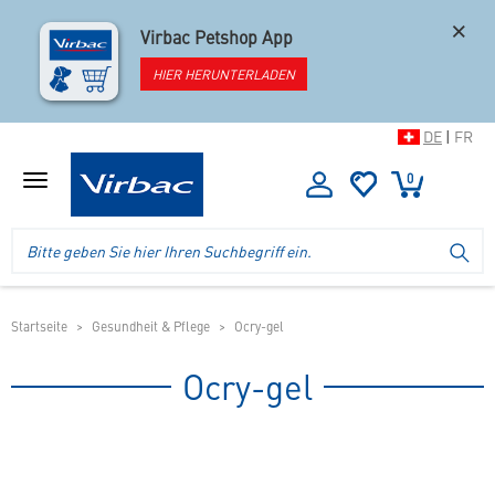
×
Virbac Petshop App
HIER HERUNTERLADEN
DE
|
FR
0
Menü
anzeigen
Logo
Suche
SU
Virbac
im
-
Header
Ihr
im
Online
mobilen
Startseite
Gesundheit & Pflege
Ocry-gel
Shop
Shop
für
Ocry-gel
spezielles
Tierfutter