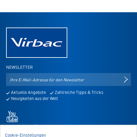
NEWSLETTER
E-
NEWS
Mail-
Adresse
Aktuelle Angebote
Zahlreiche Tipps & Tricks
für
Neuigkeiten aus der Welt
den
Newsletter
Youtube
-
öffnet
WIR SIND FÜR SIE DA!
in
Sie haben Fragen, Anregungen oder Ähnliches? Dann schreiben
Cookie-Einstellungen