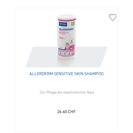
400306
Allerderm
Sensitive
Skin
Shampoo
in
die
Merkliste
hinzufügen
ALLERDERM SENSITIVE SKIN SHAMPOO
Zur Pflege bei empfindlicher Haut
26.60
CHF