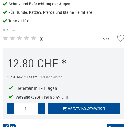
Schutz und Befeuchtung der Augen
Für Hunde, Katzen, Pferde und kleine Heimtiere
Tube zu 10 g
mehr...
Ocry-
(
0
)
Merken
gel
in
die
12.80
CHF
*
Merkliste
hinzufügen
* inkl. MwSt und zzgl.
Versandkosten
Lieferbar in 1-3 Tagen
Versandkostenfrei ab 49 CHF
Menge
-
+
IN DEN WARENKORB
des
Produkts