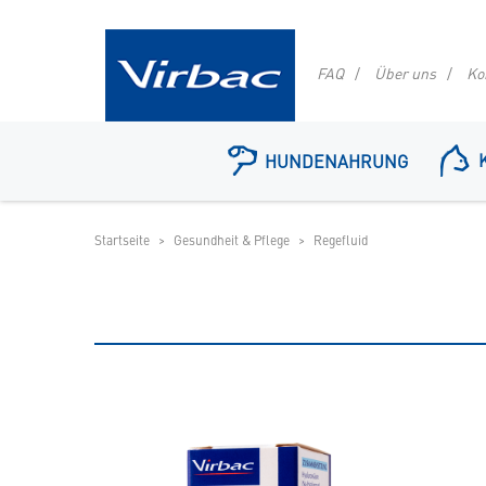
FAQ
Über uns
Ko
Logo
Virbac
HUNDENAHRUNG
-
Ihr
Online
Shop
Startseite
Gesundheit & Pflege
Regefluid
für
spezielles
Tierfutter