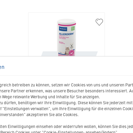
400306
Allerderm
Sensitive
Skin
Shampoo
in
die
en
Merkliste
hinzufügen
ALLERDERM SENSITIVE SKIN
SHAMPOO
reich betreiben zu können, setzen wir Cookies von uns und unseren Partn
nsere Partner erkennen, was unsere Besucher besonders interessiert. 
 Wege relevante Werbung und Inhalte für Sie anzeigen.
Zur Pflege bei empfindlicher Haut
u dürfen, benötigen wir Ihre Einwilligung. Diese können Sie jederzeit mi
f "Einstellungen verwalten", um Ihre Einwilligung für die einzelnen Cooki
einverstanden" akzeptieren Sie alle Cookies.
26.60
CHF
ilten Einwilligungen einsehen oder widerrufen wollen, können Sie dies jed
Bereich Cookies unter "Cookie-Einstellungen: ansehen/ändern".