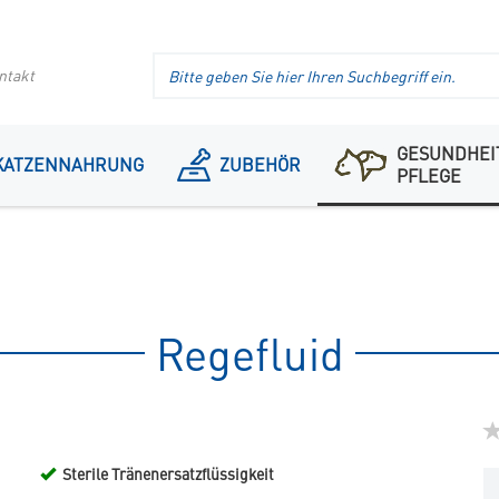
Suche
ntakt
im
Header
GESUNDHEI
KATZENNAHRUNG
ZUBEHÖR
PFLEGE
Regefluid
Sterile Tränenersatzflüssigkeit