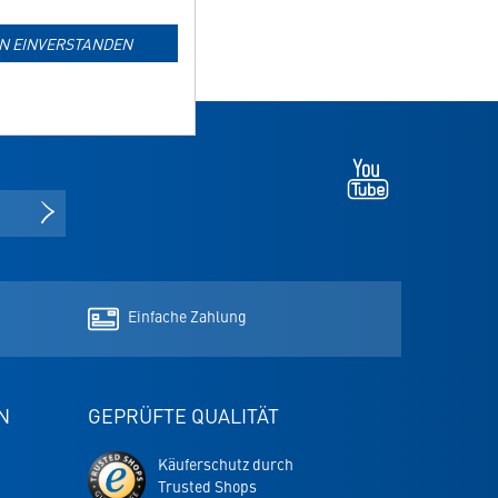
IN EINVERSTANDEN
Youtube
-
öffnet
NEWSLETTER ANMELDEN
in
neuem
Tab
Einfache Zahlung
N
GEPRÜFTE QUALITÄT
Trusted
Käuferschutz durch
Shops
Trusted Shops