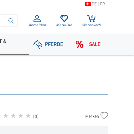
DE
|
FR
0
SUCHE STARTEN
Anmelden
Merkliste
Warenkorb
T &
PFERDE
SALE
Regefluid
(
0
)
Merken
in
die
Merkliste