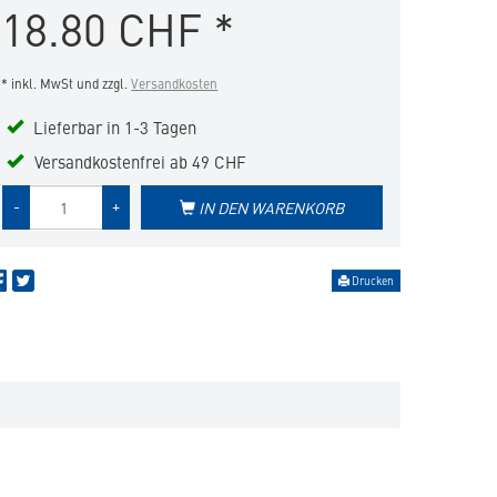
18.80
CHF
*
hinzufügen
* inkl. MwSt und zzgl.
Versandkosten
Lieferbar in 1-3 Tagen
Versandkostenfrei ab 49 CHF
Menge
-
+
IN DEN WARENKORB
des
Produkts
Drucken