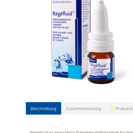
Beschreibung
Zusammensetzung
Produktb
Regefluid ist eine sterile Tränenersatzflüssigkeit für H