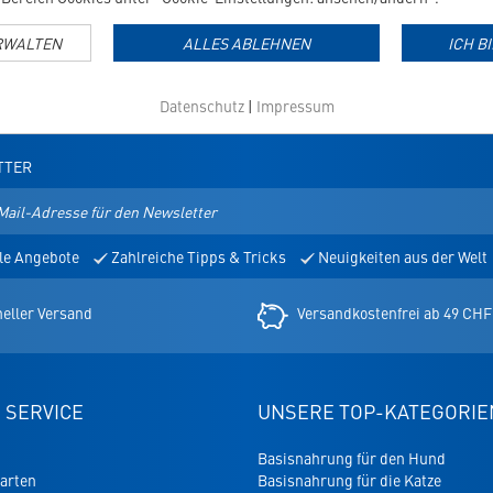
RWALTEN
ALLES ABLEHNEN
ICH B
Datenschutz
|
Impressum
TTER
le Angebote
Zahlreiche Tipps & Tricks
Neuigkeiten aus der Welt
er
eller Versand
Versandkostenfrei ab 49 CHF
 SERVICE
UNSERE TOP-KATEGORIE
Basisnahrung für den Hund
arten
Basisnahrung für die Katze