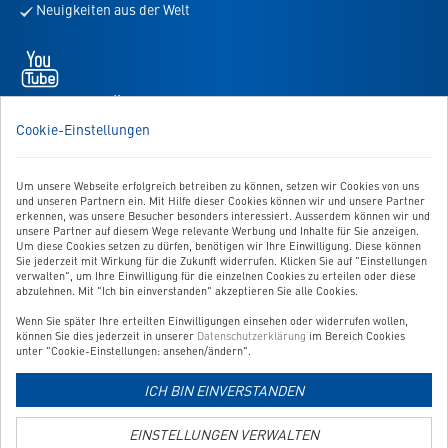
Neuigkeiten aus der Welt
den
Newsletter
Youtube
-
öffnet
WIR SIND FÜR SIE DA!
in
Sie haben Fragen, Anregungen oder Ähnliches? Dann schreiben
Cookie-Einstellungen
neuem
Sie uns einfach eine Nachricht:
Tab
Zum Kontaktformular
Um unsere Webseite erfolgreich betreiben zu können, setzen wir Cookies von uns
und unseren Partnern ein. Mit Hilfe dieser Cookies können wir und unsere Partner
erkennen, was unsere Besucher besonders interessiert. Ausserdem können wir und
BESTELLUNG WIDERRUFEN
unsere Partner auf diesem Wege relevante Werbung und Inhalte für Sie anzeigen.
Um diese Cookies setzen zu dürfen, benötigen wir Ihre Einwilligung. Diese können
Sie jederzeit mit Wirkung für die Zukunft widerrufen. Klicken Sie auf "Einstellungen
verwalten", um Ihre Einwilligung für die einzelnen Cookies zu erteilen oder diese
UNSER SERVICE
abzulehnen. Mit "Ich bin einverstanden" akzeptieren Sie alle Cookies.
Wenn Sie später Ihre erteilten Einwilligungen einsehen oder widerrufen wollen,
UNSERE TOP-KATEGORIEN
können Sie dies jederzeit in unserer
Datenschutzerklärung
im Bereich Cookies
unter "Cookie-Einstellungen: ansehen/ändern".
GEPRÜFTE QUALITÄT
ICH BIN EINVERSTANDEN
EINSTELLUNGEN VERWALTEN
Link