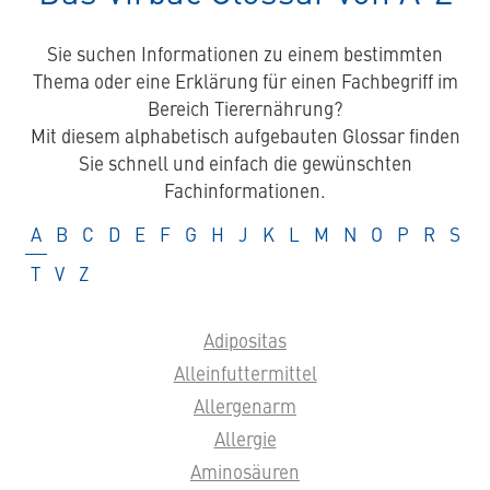
Sie suchen Informationen zu einem bestimmten
Thema oder eine Erklärung für einen Fachbegriff im
Bereich Tierernährung?
Mit diesem alphabetisch aufgebauten Glossar finden
Sie schnell und einfach die gewünschten
Fachinformationen.
Glossar
Glossar
Glossar
Glossar
Glossar
Glossar
Glossar
Glossar
Glossar
Glossar
Glossar
Glossar
Glossar
Glossar
Glossar
Glossar
Glos
A
B
C
D
E
F
G
H
J
K
L
M
N
O
P
R
S
Glossar
Glossar
Glossar
T
V
Z
Adipositas
Alleinfuttermittel
Allergenarm
Allergie
Aminosäuren