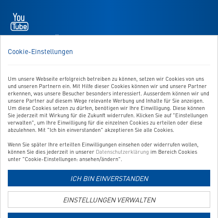
Newsletter
Youtube
-
öffnet
WIR SIND FÜR SIE DA!
in
Sie haben Fragen, Anregungen oder Ähnliches? Dann schreiben
Cookie-Einstellungen
neuem
Sie uns einfach eine Nachricht:
Tab
Zum Kontaktformular
Um unsere Webseite erfolgreich betreiben zu können, setzen wir Cookies von uns
und unseren Partnern ein. Mit Hilfe dieser Cookies können wir und unsere Partner
erkennen, was unsere Besucher besonders interessiert. Ausserdem können wir und
BESTELLUNG WIDERRUFEN
unsere Partner auf diesem Wege relevante Werbung und Inhalte für Sie anzeigen.
Um diese Cookies setzen zu dürfen, benötigen wir Ihre Einwilligung. Diese können
Sie jederzeit mit Wirkung für die Zukunft widerrufen. Klicken Sie auf "Einstellungen
verwalten", um Ihre Einwilligung für die einzelnen Cookies zu erteilen oder diese
UNSER SERVICE
abzulehnen. Mit "Ich bin einverstanden" akzeptieren Sie alle Cookies.
Wenn Sie später Ihre erteilten Einwilligungen einsehen oder widerrufen wollen,
UNSERE TOP-KATEGORIEN
können Sie dies jederzeit in unserer
Datenschutzerklärung
im Bereich Cookies
unter "Cookie-Einstellungen: ansehen/ändern".
GEPRÜFTE QUALITÄT
ICH BIN EINVERSTANDEN
EINSTELLUNGEN VERWALTEN
Link
zur