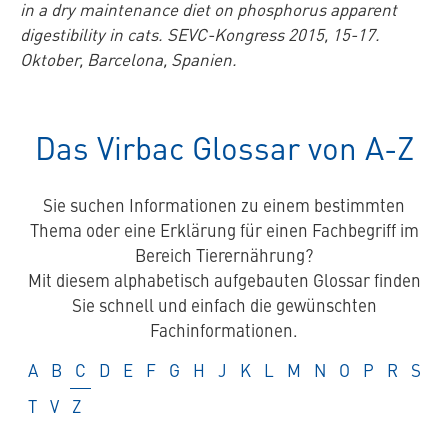
in a dry maintenance diet on phosphorus apparent
digestibility in cats. SEVC-Kongress 2015, 15-17.
Oktober, Barcelona, Spanien.
Das Virbac Glossar von A-Z
Sie suchen Informationen zu einem bestimmten
Thema oder eine Erklärung für einen Fachbegriff im
Bereich Tierernährung?
Mit diesem alphabetisch aufgebauten Glossar finden
Sie schnell und einfach die gewünschten
Fachinformationen.
Glossar
Glossar
Glossar
Glossar
Glossar
Glossar
Glossar
Glossar
Glossar
Glossar
Glossar
Glossar
Glossar
Glossar
Glossar
Glossar
Glos
A
B
C
D
E
F
G
H
J
K
L
M
N
O
P
R
S
Glossar
Glossar
Glossar
T
V
Z