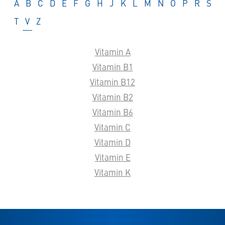
Glossar
Glossar
Glossar
Glossar
Glossar
Glossar
Glossar
Glossar
Glossar
Glossar
Glossar
Glossar
Glossar
Glossar
Glossar
Glossar
Glos
A
B
C
D
E
F
G
H
J
K
L
M
N
O
P
R
S
Glossar
Glossar
Glossar
T
V
Z
Vitamin A
Vitamin B1
Vitamin B12
Vitamin B2
Vitamin B6
Vitamin C
Vitamin D
Vitamin E
Vitamin K