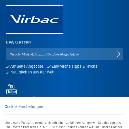
NEWSLETTER
E-
NEWS
Mail-
Adresse
Aktuelle Angebote
Zahlreiche Tipps & Tricks
für
Neuigkeiten aus der Welt
den
Newsletter
Youtube
-
öffnet
WIR SIND FÜR SIE DA!
in
Sie haben Fragen, Anregungen oder Ähnliches? Dann schreiben
Cookie-Einstellungen
neuem
Sie uns einfach eine Nachricht:
Tab
Zum Kontaktformular
Um unsere Webseite erfolgreich betreiben zu können, setzen wir Cookies von uns
und unseren Partnern ein. Mit Hilfe dieser Cookies können wir und unsere Partner