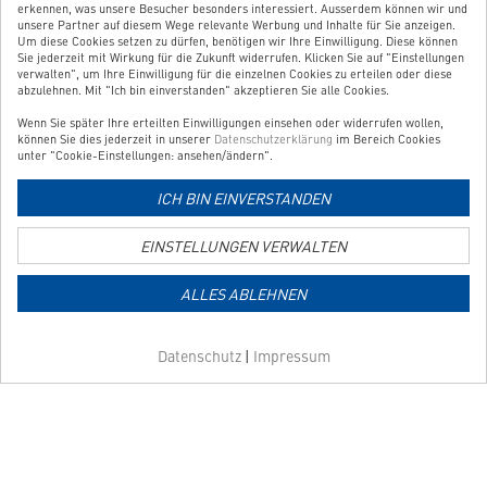
erkennen, was unsere Besucher besonders interessiert. Ausserdem können wir und
BESTELLUNG WIDERRUFEN
unsere Partner auf diesem Wege relevante Werbung und Inhalte für Sie anzeigen.
Um diese Cookies setzen zu dürfen, benötigen wir Ihre Einwilligung. Diese können
Sie jederzeit mit Wirkung für die Zukunft widerrufen. Klicken Sie auf "Einstellungen
verwalten", um Ihre Einwilligung für die einzelnen Cookies zu erteilen oder diese
UNSER SERVICE
abzulehnen. Mit "Ich bin einverstanden" akzeptieren Sie alle Cookies.
Wenn Sie später Ihre erteilten Einwilligungen einsehen oder widerrufen wollen,
UNSERE TOP-KATEGORIEN
können Sie dies jederzeit in unserer
Datenschutzerklärung
im Bereich Cookies
unter "Cookie-Einstellungen: ansehen/ändern".
GEPRÜFTE QUALITÄT
ICH BIN EINVERSTANDEN
EINSTELLUNGEN VERWALTEN
Link
zur
ALLES ABLEHNEN
Zahlungsarten-
Informationsseite
Link
Datenschutz
|
Impressum
zur
Versandkosten-
Informationsseite
Copyright © 2026 Shoplösung von
Websale AG
| Alle Preise verstehen sich
inkl. MwSt und zzgl.
Versandkosten
AGB
Impressum
Datenschutz
Barrierefreiheit