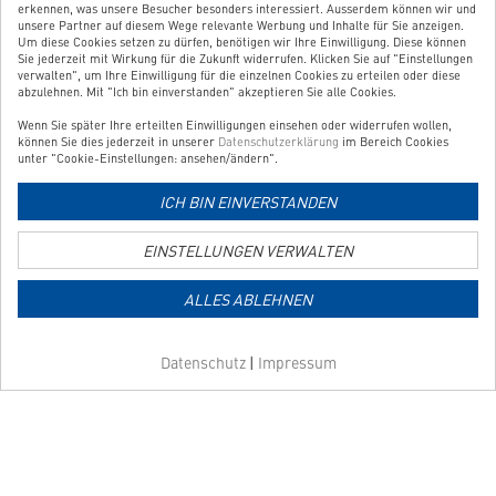
erkennen, was unsere Besucher besonders interessiert. Ausserdem können wir und
BESTELLUNG WIDERRUFEN
unsere Partner auf diesem Wege relevante Werbung und Inhalte für Sie anzeigen.
Um diese Cookies setzen zu dürfen, benötigen wir Ihre Einwilligung. Diese können
Sie jederzeit mit Wirkung für die Zukunft widerrufen. Klicken Sie auf "Einstellungen
verwalten", um Ihre Einwilligung für die einzelnen Cookies zu erteilen oder diese
UNSER SERVICE
abzulehnen. Mit "Ich bin einverstanden" akzeptieren Sie alle Cookies.
Wenn Sie später Ihre erteilten Einwilligungen einsehen oder widerrufen wollen,
UNSERE TOP-KATEGORIEN
können Sie dies jederzeit in unserer
Datenschutzerklärung
im Bereich Cookies
unter "Cookie-Einstellungen: ansehen/ändern".
GEPRÜFTE QUALITÄT
ICH BIN EINVERSTANDEN
EINSTELLUNGEN VERWALTEN
Link
zur
ALLES ABLEHNEN
Zahlungsarten-
Informationsseite
Link
Datenschutz
|
Impressum
zur
Versandkosten-
Informationsseite
Copyright © 2026 Shoplösung von
Websale AG
| Alle Preise verstehen sich
inkl. MwSt und zzgl.
Versandkosten
AGB
Impressum
Datenschutz
Barrierefreiheit