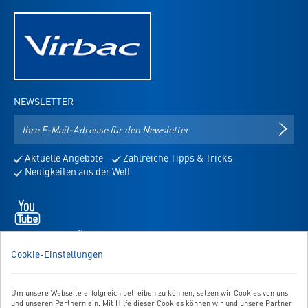
NEWSLETTER
E-
NEWS
Mail-
Adresse
Aktuelle Angebote
Zahlreiche Tipps & Tricks
für
Neuigkeiten aus der Welt
den
Newsletter
Youtube
-
öffnet
WIR SIND FÜR SIE DA!
in
Sie haben Fragen, Anregungen oder Ähnliches? Dann schreiben
Cookie-Einstellungen
neuem
Sie uns einfach eine Nachricht:
Tab
Zum Kontaktformular
Um unsere Webseite erfolgreich betreiben zu können, setzen wir Cookies von uns
und unseren Partnern ein. Mit Hilfe dieser Cookies können wir und unsere Partner