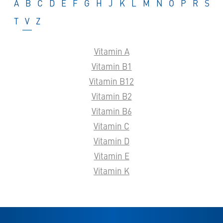
Glossar
Glossar
Glossar
Glossar
Glossar
Glossar
Glossar
Glossar
Glossar
Glossar
Glossar
Glossar
Glossar
Glossar
Glossar
Glossar
Glos
A
B
C
D
E
F
G
H
J
K
L
M
N
O
P
R
S
Glossar
Glossar
Glossar
T
V
Z
Vitamin A
Vitamin B1
Vitamin B12
Vitamin B2
Vitamin B6
Vitamin C
Vitamin D
Vitamin E
Vitamin K