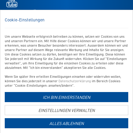
-
öffnet
WIR SIND FÜR SIE DA!
in
Sie haben Fragen, Anregungen oder Ähnliches? Dann schreiben
Cookie-Einstellungen
neuem
Sie uns einfach eine Nachricht:
Tab
Zum Kontaktformular
Um unsere Webseite erfolgreich betreiben zu können, setzen wir Cookies von uns
und unseren Partnern ein. Mit Hilfe dieser Cookies können wir und unsere Partner
erkennen, was unsere Besucher besonders interessiert. Ausserdem können wir und
BESTELLUNG WIDERRUFEN
unsere Partner auf diesem Wege relevante Werbung und Inhalte für Sie anzeigen.
Um diese Cookies setzen zu dürfen, benötigen wir Ihre Einwilligung. Diese können
Sie jederzeit mit Wirkung für die Zukunft widerrufen. Klicken Sie auf "Einstellungen
verwalten", um Ihre Einwilligung für die einzelnen Cookies zu erteilen oder diese
UNSER SERVICE
abzulehnen. Mit "Ich bin einverstanden" akzeptieren Sie alle Cookies.
Wenn Sie später Ihre erteilten Einwilligungen einsehen oder widerrufen wollen,
UNSERE TOP-KATEGORIEN
können Sie dies jederzeit in unserer
Datenschutzerklärung
im Bereich Cookies
unter "Cookie-Einstellungen: ansehen/ändern".
GEPRÜFTE QUALITÄT
ICH BIN EINVERSTANDEN
EINSTELLUNGEN VERWALTEN
Link
zur
ALLES ABLEHNEN
Zahlungsarten-
Informationsseite