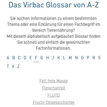
Das Virbac Glossar von A-Z
Sie suchen Informationen zu einem bestimmten
Thema oder eine Erklärung für einen Fachbegriff im
Bereich Tierernährung?
Mit diesem alphabetisch aufgebauten Glossar finden
Sie schnell und einfach die gewünschten
Fachinformationen.
Glossar
Glossar
Glossar
Glossar
Glossar
Glossar
Glossar
Glossar
Glossar
Glossar
Glossar
Glossar
Glossar
Glossar
Glossar
Glossar
Glos
A
B
C
D
E
F
G
H
J
K
L
M
N
O
P
R
S
Glossar
Glossar
Glossar
T
V
Z
Fett freie Masse
Fleischanteil
FLUTD
Fructo-Oligosaccharide