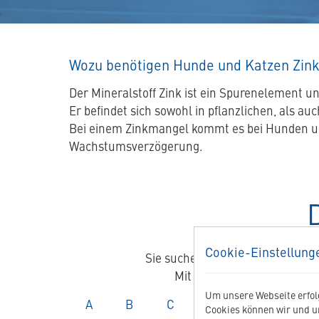
Wozu benötigen Hunde und Katzen Zin
Der Mineralstoff Zink ist ein Spurenelement u
Er befindet sich sowohl in pflanzlichen, als auc
Bei einem Zinkmangel kommt es bei Hunden un
Wachstumsverzögerung.
Cookie-Einstellung
Sie suchen Informationen zu ei
Mit diesem alphabetisch a
Um unsere Webseite erfolg
Glossar
Glossar
Glossar
Glossar
Glossar
Gloss
A
B
C
D
E
F
Cookies können wir und u