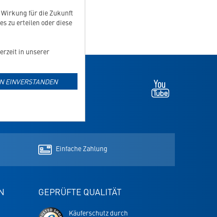
t Wirkung für die Zukunft
Zusatzstoffe
es zu erteilen oder diese
erzeit in unserer
IN EINVERSTANDEN
Youtube
-
öffnet
NEWSLETTER ANMELDEN
in
neuem
Tab
Einfache Zahlung
N
GEPRÜFTE QUALITÄT
Trusted
Käuferschutz durch