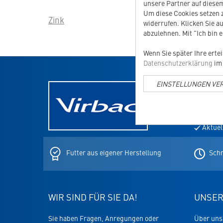
unsere Partner auf diesem
Um diese Cookies setzen z
Zink
Zoonos
widerrufen. Klicken Sie au
abzulehnen. Mit "Ich bin 
Wenn Sie später Ihre erte
Datenschutzerklärung
im 
EINSTELLUNGEN VE
NEWSLE
E-
Mail-
Adresse
Aktuel
für
den
Newslett
Futter aus eigener Herstellung
Schn
WIR SIND FÜR SIE DA!
UNSER
Sie haben Fragen, Anregungen oder
Über uns