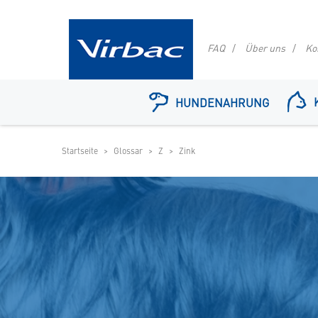
FAQ
Über uns
Ko
Logo
Virbac
HUNDENAHRUNG
-
Ihr
Online
Startseite
Glossar
Z
Zink
Shop
für
spezielles
Tierfutter