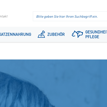
Suche
ntakt
im
Header
GESUNDHEI
KATZENNAHRUNG
ZUBEHÖR
PFLEGE