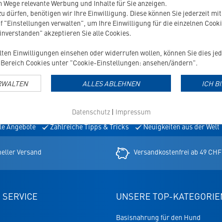
 Wege relevante Werbung und Inhalte für Sie anzeigen.
u dürfen, benötigen wir Ihre Einwilligung. Diese können Sie jederzeit mi
e
Zuckerrübenschnitzel
f "Einstellungen verwalten", um Ihre Einwilligung für die einzelnen Cooki
einverstanden" akzeptieren Sie alle Cookies.
ilten Einwilligungen einsehen oder widerrufen wollen, können Sie dies jed
Bereich Cookies unter "Cookie-Einstellungen: ansehen/ändern".
RWALTEN
ALLES ABLEHNEN
ICH B
TTER
Datenschutz
|
Impressum
le Angebote
Zahlreiche Tipps & Tricks
Neuigkeiten aus der Welt
er
eller Versand
Versandkostenfrei ab 49 CHF
 SERVICE
UNSERE TOP-KATEGORIE
Basisnahrung für den Hund