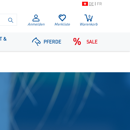
DE
|
FR
0
SUCHE STARTEN
Anmelden
Merkliste
Warenkorb
T &
PFERDE
SALE