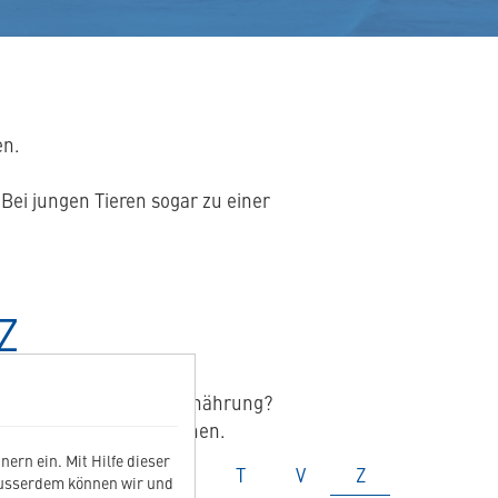
en.
ei jungen Tieren sogar zu einer
Z
griff im Bereich Tierernährung?
nschten Fachinformationen.
ern ein. Mit Hilfe dieser
ossar
Glossar
Glossar
Glossar
Glossar
Glossar
Glossar
P
R
S
T
V
Z
Ausserdem können wir und