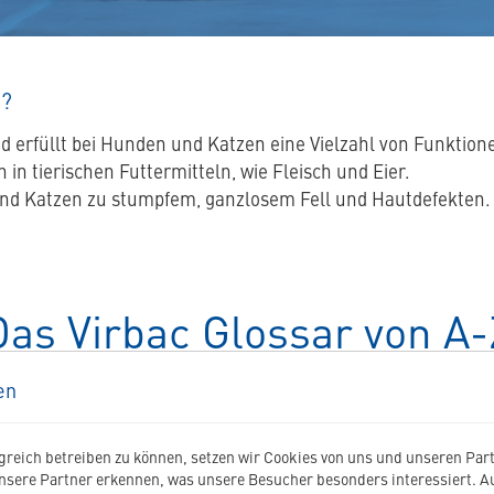
k?
nd erfüllt bei Hunden und Katzen eine Vielzahl von Funktion
h in tierischen Futtermitteln, wie Fleisch und Eier.
d Katzen zu stumpfem, ganzlosem Fell und Hautdefekten. B
Das Virbac Glossar von A-
en
nem bestimmten Thema oder eine Erklärung für einen Fachbe
ufgebauten Glossar finden Sie schnell und einfach die gewü
reich betreiben zu können, setzen wir Cookies von uns und unseren Partn
ar
Glossar
Glossar
Glossar
Glossar
Glossar
Glossar
Glossar
Gl
G
H
J
K
L
M
N
O
nsere Partner erkennen, was unsere Besucher besonders interessiert. 