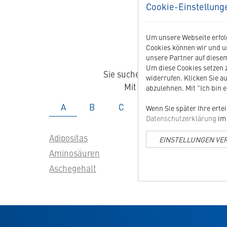
Cookie-Einstellung
Um unsere Webseite erfolg
Cookies können wir und u
unsere Partner auf diesem
Um diese Cookies setzen z
Sie suchen Informationen zu ei
widerrufen. Klicken Sie au
Mit diesem alphabetisch a
abzulehnen. Mit "Ich bin 
Glossar
Glossar
Glossar
Glossar
Glossar
Gloss
A
B
C
D
E
F
Wenn Sie später Ihre erte
Datenschutzerklärung
im 
Adipositas
Alleinfu
EINSTELLUNGEN VE
Aminosäuren
Antioxi
Aschegehalt