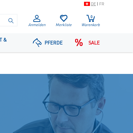
DE
|
FR
0
SUCHE STARTEN
Anmelden
Merkliste
Warenkorb
T &
PFERDE
SALE