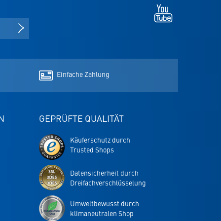
Youtube
-
öffnet
NEWSLETTER ANMELDEN
in
neuem
Tab
Einfache Zahlung
N
GEPRÜFTE QUALITÄT
Trusted
Käuferschutz durch
Shops
Trusted Shops
Garantie
-
Datensicherheit durch
öffnet
Dreifachverschlüsselung
in
neuem
Umweltbewusst durch
Tab
klimaneutralen Shop