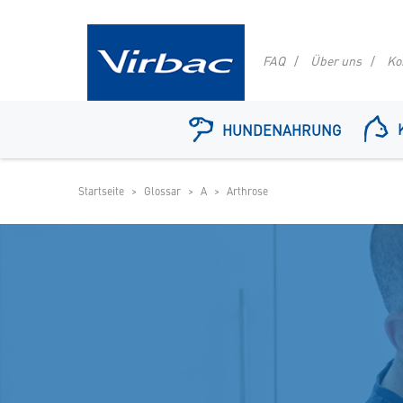
FAQ
Über uns
Ko
Logo
Virbac
HUNDENAHRUNG
-
Ihr
Online
Startseite
Glossar
A
Arthrose
Shop
für
spezielles
Tierfutter