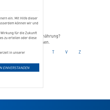
Z
ern ein. Mit Hilfe dieser
Ausserdem können wir und
t Wirkung für die Zukunft
griff im Bereich Tierernährung?
es zu erteilen oder diese
nschten Fachinformationen.
ossar
Glossar
Glossar
Glossar
Glossar
Glossar
Glossar
P
R
S
T
V
Z
erzeit in unserer
Allergie
IN EINVERSTANDEN
Arthrose