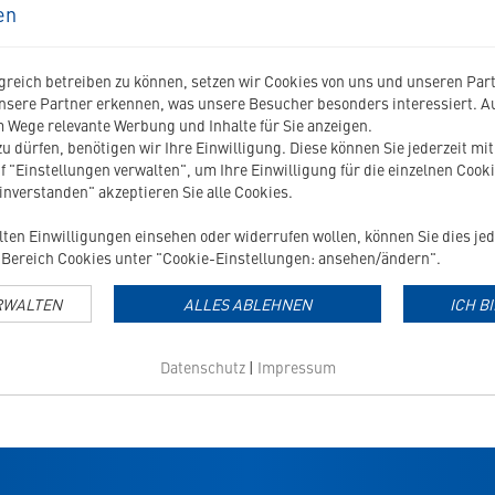
en
Das Virbac Glossar von A-
reich betreiben zu können, setzen wir Cookies von uns und unseren Partn
nsere Partner erkennen, was unsere Besucher besonders interessiert. 
 Wege relevante Werbung und Inhalte für Sie anzeigen.
u dürfen, benötigen wir Ihre Einwilligung. Diese können Sie jederzeit mi
nem bestimmten Thema oder eine Erklärung für einen Fachbe
f "Einstellungen verwalten", um Ihre Einwilligung für die einzelnen Cooki
ufgebauten Glossar finden Sie schnell und einfach die gewü
einverstanden" akzeptieren Sie alle Cookies.
ar
Glossar
Glossar
Glossar
Glossar
Glossar
Glossar
Glossar
Gl
G
H
J
K
L
M
N
O
ilten Einwilligungen einsehen oder widerrufen wollen, können Sie dies jed
Bereich Cookies unter "Cookie-Einstellungen: ansehen/ändern".
ttermittel
Allergenarm
RWALTEN
ALLES ABLEHNEN
ICH B
dantien
App
Datenschutz
|
Impressum