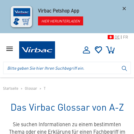
×
Virbac Petshop App
HIER HERUNTERLADEN
DE
|
FR
0
Menü
anzeigen
Logo
Suche
SU
Virbac
im
-
Header
Ihr
im
Online
mobilen
Startseite
Glossar
T
Shop
Shop
für
spezielles
Das Virbac Glossar von A-Z
Tierfutter
Sie suchen Informationen zu einem bestimmten
Thema oder eine Erklärung für einen Fachbegriff im