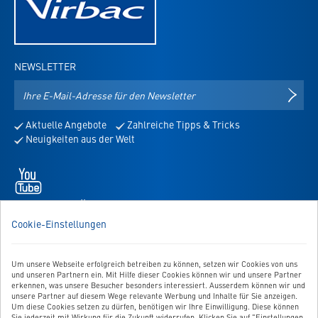
NEWSLETTER
E-
NEWS
Mail-
Adresse
Aktuelle Angebote
Zahlreiche Tipps & Tricks
für
Neuigkeiten aus der Welt
den
Newsletter
Youtube
-
öffnet
WIR SIND FÜR SIE DA!
in
Sie haben Fragen, Anregungen oder Ähnliches? Dann schreiben
Cookie-Einstellungen
neuem
Sie uns einfach eine Nachricht:
Tab
Zum Kontaktformular
Um unsere Webseite erfolgreich betreiben zu können, setzen wir Cookies von uns
und unseren Partnern ein. Mit Hilfe dieser Cookies können wir und unsere Partner
erkennen, was unsere Besucher besonders interessiert. Ausserdem können wir und
BESTELLUNG WIDERRUFEN
unsere Partner auf diesem Wege relevante Werbung und Inhalte für Sie anzeigen.
Um diese Cookies setzen zu dürfen, benötigen wir Ihre Einwilligung. Diese können
Sie jederzeit mit Wirkung für die Zukunft widerrufen. Klicken Sie auf "Einstellungen